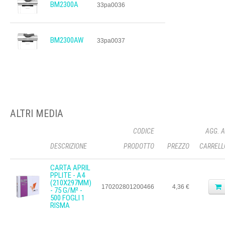
BM2300A
33pa0036
BM2300AW
33pa0037
ALTRI MEDIA
CODICE
AGG. A
DESCRIZIONE
PRODOTTO
PREZZO
CARRELL
CARTA APRIL
PPLITE - A4
(210X297MM)
170202801200466
4,36 €
- 75 G/M² -
500 FOGLI 1
RISMA