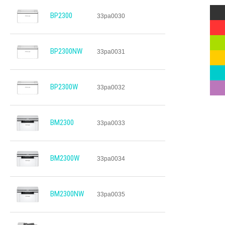
Multi
BP2300
33pa0030
Red
Gree
BP2300NW
33pa0031
Yello
Blue
Viole
BP2300W
33pa0032
BM2300
33pa0033
BM2300W
33pa0034
BM2300NW
33pa0035